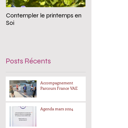
Contempler le printemps en
Coaching de par
Soi
coaching d'entr
(publique ou pri
s'adresser ?
Posts Récents
Accompagnement
Parcours France VAE
Agenda mars 2024