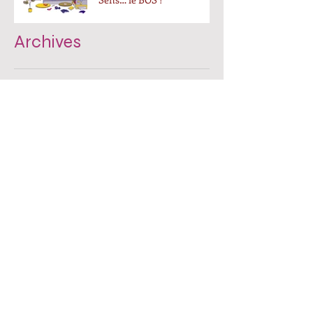
Archives
avril 2024
(1)
1 post
mars 2024
(1)
1 post
janvier 2024
(2)
2 posts
septembre 2023
(1)
1 post
août 2023
(2)
2 posts
mai 2023
(1)
1 post
mars 2023
(4)
4 posts
janvier 2023
(1)
1 post
novembre 2022
(6)
6 posts
Rechercher par Tags
Retrouvez-nous