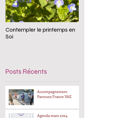
Contempler le printemps en
Coaching de par
Soi
coaching d'entr
(publique ou pri
s'adresser ?
Posts Récents
Accompagnement
Parcours France VAE
Agenda mars 2024